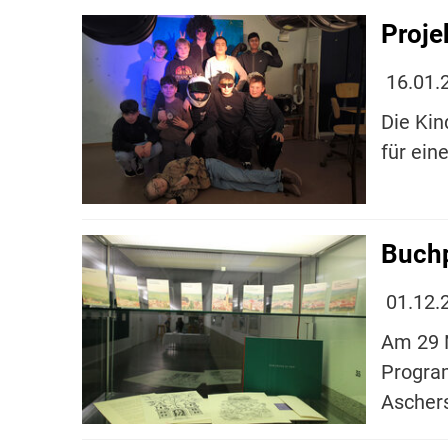
Proje
16.01.
Die Kin
für ein
Buchp
01.12.
Am 29 N
Progra
Aschers