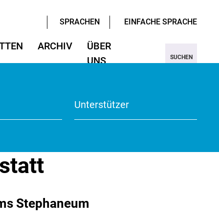
SPRACHEN
EINFACHE SPRACHE
TTEN
ARCHIV
ÜBER
SUCHEN
UNS
ter/Sprachen
ter/Sprachen
ojekt Nine
Wissenschaften
Wissenschaften
rmular
View
Unterstützer
te
statt
ums Stephaneum