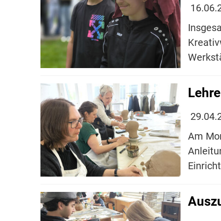
16.06.
Insgesa
Kreativ
Werkst
Lehre
29.04.
Am Mont
Anleitu
Einrich
Auszu