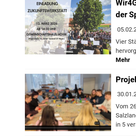
Wir4G
der S
05.02.
Vier St
hervorg
Mehr
Proje
30.01.
Vom 26.
Salzlan
in 5 ve