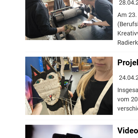
28.04.
Am 23. 
(Berufs
Kreativ
Radierk
Proje
24.04.
Insgesa
vom 20.
versch
Video