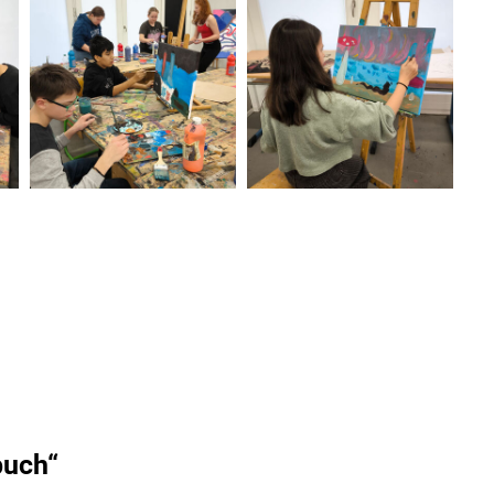
buch“