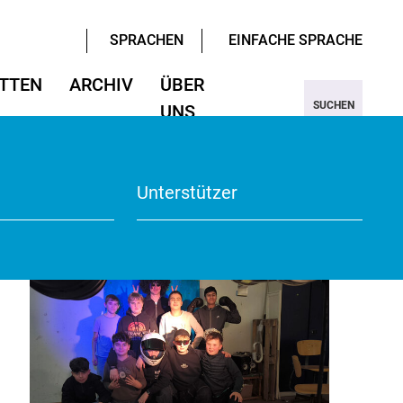
SPRACHEN
EINFACHE SPRACHE
TTEN
ARCHIV
ÜBER
SUCHEN
UNS
ter/Sprachen
ter/Sprachen
ojekt Nine
Wissenschaften
Wissenschaften
rmular
View
Unterstützer
te