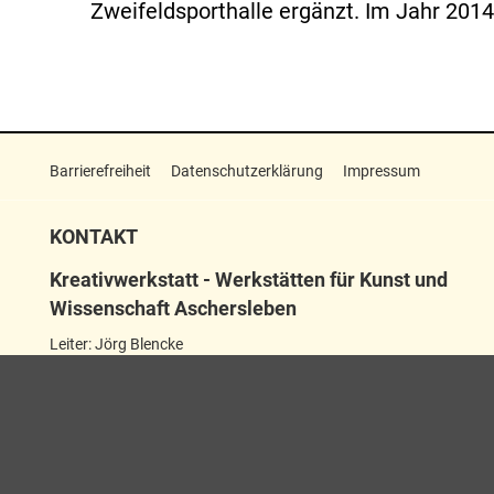
Zweifeldsporthalle ergänzt. Im Jahr 2014
Barrierefreiheit
Datenschutzerklärung
Impressum
KONTAKT
Kreativwerkstatt - Werkstätten für Kunst und
Wissenschaft Aschersleben
Leiter: Jörg Blencke
Wilhelmstraße 21–23
06449 Aschersleben
+49 3473 22511311
kreativwerkstatt@aschersleben.de