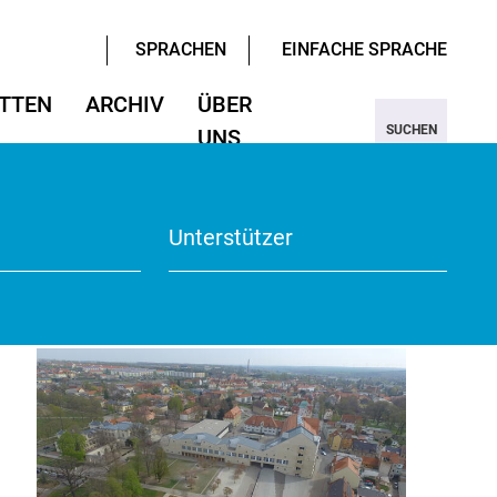
SPRACHEN
EINFACHE SPRACHE
TTEN
ARCHIV
ÜBER
SUCHEN
UNS
ter/Sprachen
ter/Sprachen
ojekt Nine
Wissenschaften
Wissenschaften
rmular
View
Unterstützer
te