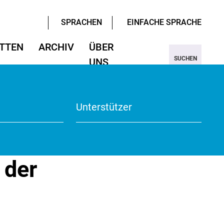
SPRACHEN
EINFACHE SPRACHE
TTEN
ARCHIV
ÜBER
SUCHEN
UNS
ter/Sprachen
ter/Sprachen
ojekt Nine
Wissenschaften
Wissenschaften
rmular
View
Unterstützer
te
 der