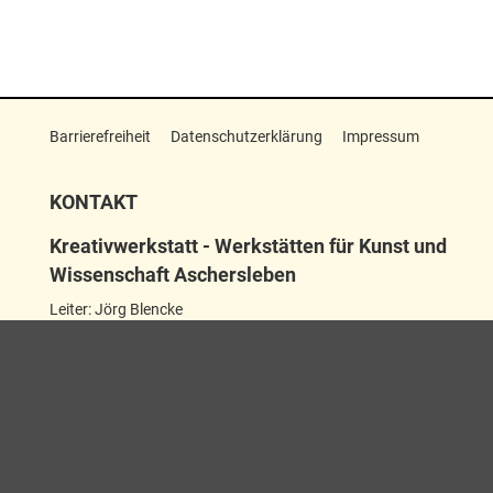
Barrierefreiheit
Datenschutzerklärung
Impressum
KONTAKT
Kreativwerkstatt - Werkstätten für Kunst und
Wissenschaft Aschersleben
Leiter: Jörg Blencke
Wilhelmstraße 21–23
06449 Aschersleben
+49 3473 22511311
kreativwerkstatt@aschersleben.de