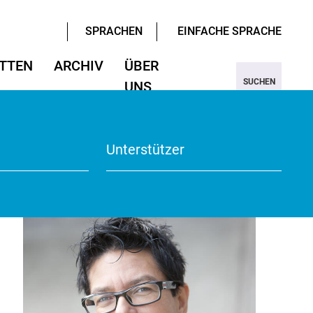
SPRACHEN
EINFACHE SPRACHE
TTEN
ARCHIV
ÜBER
SUCHEN
UNS
ter/Sprachen
ter/Sprachen
ojekt Nine
Wissenschaften
Wissenschaften
rmular
View
Unterstützer
te