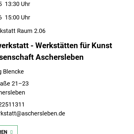
5
13:30 Uhr
6
15:00 Uhr
kstatt Raum 2.06
erkstatt - Werkstätten für Kunst
senschaft Aschersleben
rg Blencke
raße 21–23
hersleben
 22511311
rkstatt@aschersleben.de
REN