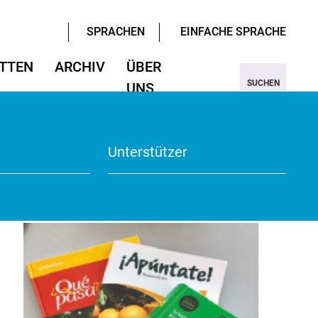
SPRACHEN
EINFACHE SPRACHE
TTEN
ARCHIV
ÜBER
SUCHEN
UNS
ter/Sprachen
ter/Sprachen
ojekt Nine
Wissenschaften
Wissenschaften
rmular
View
Unterstützer
te