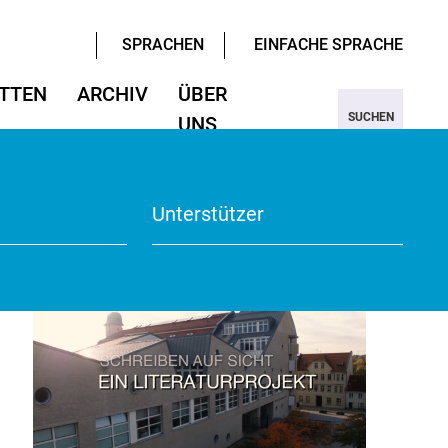
SPRACHEN
EINFACHE SPRACHE
TTEN
ARCHIV
ÜBER
SUCHEN
UNS
ter/Sprachen
ter/Sprachen
ojekt Nine
Wissenschaften
Wissenschaften
rmular
View
Unterstützer
te