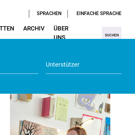
SPRACHEN
EINFACHE SPRACHE
TTEN
ARCHIV
ÜBER
SUCHEN
UNS
ter/Sprachen
ter/Sprachen
ojekt Nine
Wissenschaften
Wissenschaften
rmular
View
Unterstützer
te