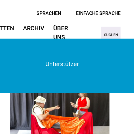
SPRACHEN
EINFACHE SPRACHE
TTEN
ARCHIV
ÜBER
SUCHEN
UNS
ter/Sprachen
ter/Sprachen
ojekt Nine
Wissenschaften
Wissenschaften
rmular
View
Unterstützer
te