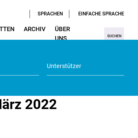
SPRACHEN
EINFACHE SPRACHE
TTEN
ARCHIV
ÜBER
SUCHEN
UNS
ter/Sprachen
ter/Sprachen
ojekt Nine
Wissenschaften
Wissenschaften
rmular
View
Unterstützer
te
März 2022