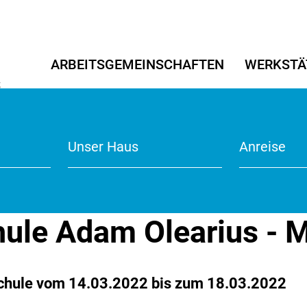
ARBEITSGEMEINSCHAFTEN
WERKSTÄ
S
5
Angewandte Kunst
Angewandte Kunst
Transriva 2022/23
Tanz/Thea
Tanz/Thea
Literaturpr
Filmarchiv
r
Werkstätten für Kitas
Unser Haus
Anmeldefo
Points of 
Anreise
Kitaprojek
ule Adam Olearius - 
chule vom 14.03.2022 bis zum 18.03.2022