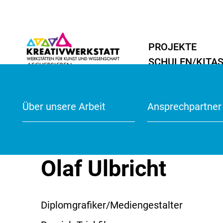
PROJEKTE
SCHULEN/KITA
Übersicht
Übersicht
Aktuelles
Malerei/Grafik
Malerei/Grafik
Projekte 2024/2
Startseite
Werkstätten
Werkstätten für Schulen
Über unsere Arbeit
Anmeldeformula
Ansprechpartner
Schulprojekte
Medien
Medien
Vorlesen
Olaf Ulbricht
Diplomgrafiker/Mediengestalter