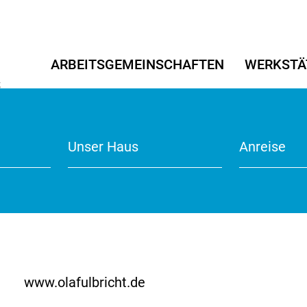
ARBEITSGEMEINSCHAFTEN
WERKSTÄ
S
5
Angewandte Kunst
Angewandte Kunst
Transriva 2022/23
Tanz/Thea
Tanz/Thea
Literaturpr
r
Werkstätten für Kitas
Unser Haus
Anmeldefo
Points of 
Anreise
Kitaprojek
www.olafulbricht.de