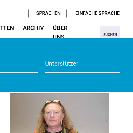
SPRACHEN
EINFACHE SPRACHE
TTEN
ARCHIV
ÜBER
SUCHEN
UNS
ter/Sprachen
ter/Sprachen
ojekt Nine
Wissenschaften
Wissenschaften
rmular
View
Unterstützer
te