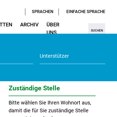
SPRACHEN
EINFACHE SPRACHE
TTEN
ARCHIV
ÜBER
SUCHEN
UNS
ter/Sprachen
ter/Sprachen
ojekt Nine
Wissenschaften
Wissenschaften
rmular
View
Unterstützer
te
Zuständige Stelle
Bitte wählen Sie Ihren Wohnort aus,
damit die für Sie zuständige Stelle