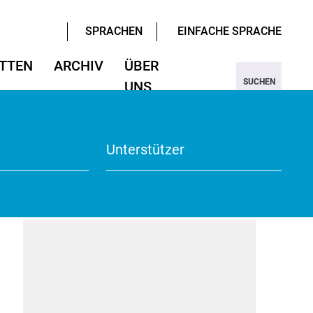
SPRACHEN
EINFACHE SPRACHE
TTEN
ARCHIV
ÜBER
SUCHEN
UNS
ter/Sprachen
ter/Sprachen
ojekt Nine
Wissenschaften
Wissenschaften
rmular
View
Unterstützer
te