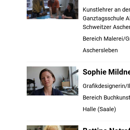
Kunstlehrer an de
Ganztagsschule A
Schweitzer Asche
Bereich Malerei/G
Aschersleben
Sophie Mildn
Grafikdesignerin/Il
Bereich Buchkuns
Halle (Saale)