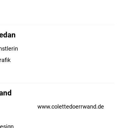
nedan
stlerin
rafik
wand
www.colettedoerrwand.de
esign