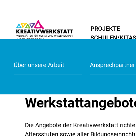
PROJEKTE
SCHULEN/KITA
Übersicht
Übersicht
Aktuelles
Malerei/Grafik
Malerei/Grafik
Projekte 2024/2
Startseite
Werkstätten
Übersicht
Werkstätten für Schulen
Über unsere Arbeit
Anmeldeformula
Ansprechpartner
Schulprojekte
Medien
Medien
Vorlesen
Werkstattangebot
Die Angebote der Kreativwerkstatt richte
Altersstufen sowie aller Bildungseinrich