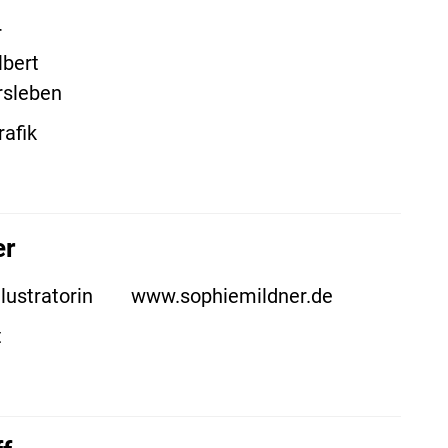
r
lbert
rsleben
rafik
er
lustratorin
www.sophiemildner.de
t