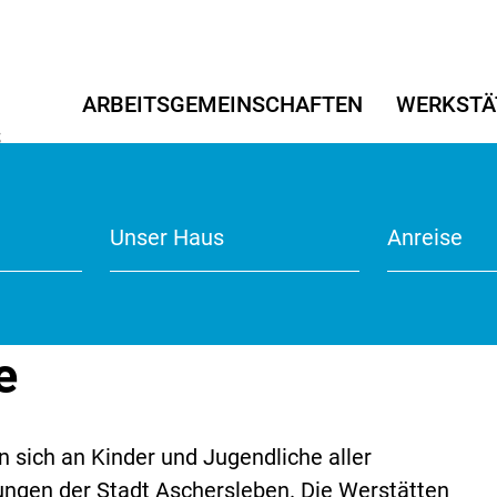
ARBEITSGEMEINSCHAFTEN
WERKSTÄ
S
5
Angewandte Kunst
Angewandte Kunst
Transriva 2022/23
Tanz/Thea
Tanz/Thea
Literaturpr
r
Werkstätten für Kitas
Unser Haus
Anmeldefo
Points of 
Anreise
Kitaprojek
e
n sich an Kinder und Jugendliche aller
tungen der Stadt Aschersleben. Die Werstätten