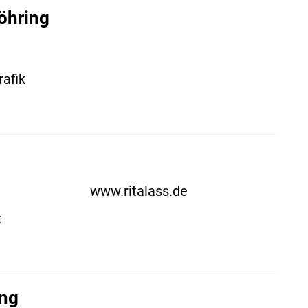
öhring
rafik
www.ritalass.de
t
ing