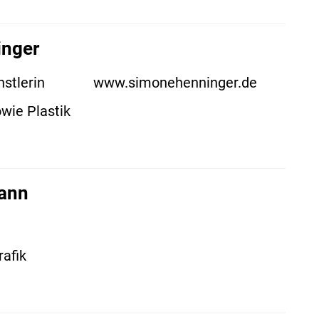
inger
stlerin
www.simonehenninger.de
wie Plastik
ann
rafik