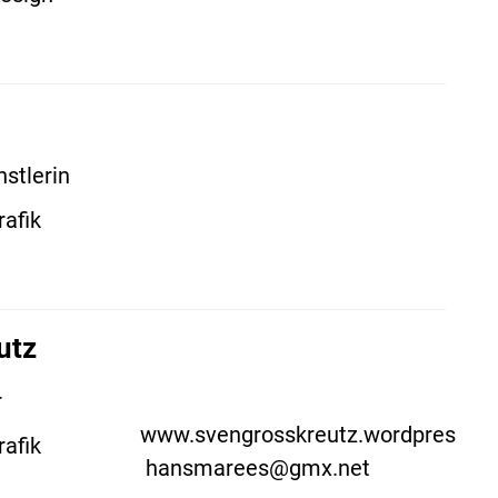
stlerin
rafik
utz
r
www.svengrosskreutz.wordpress.c
rafik
hansmarees@gmx.net