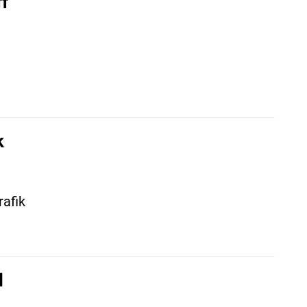
ff
k
rafik
l