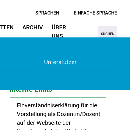
SPRACHEN
EINFACHE SPRACHE
TTEN
ARCHIV
ÜBER
SUCHEN
UNS
ter/Sprachen
ter/Sprachen
ojekt Nine
Wissenschaften
Wissenschaften
rmular
View
Unterstützer
te
Interne Links
Einverständniserklärung für die
Vorstellung als Dozentin/Dozent
auf der Webseite der